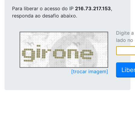
Para liberar o acesso
do IP
216.73.217.153
,
responda ao desafio abaixo.
Digite 
lado no
[trocar imagem]