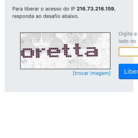
Para liberar o acesso
do IP
216.73.216.159
,
responda ao desafio abaixo.
Digite 
lado no
[trocar imagem]