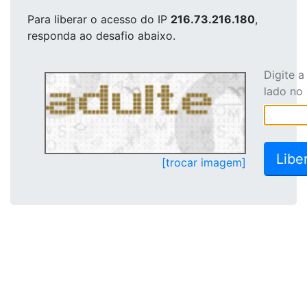
Para liberar o acesso
do IP
216.73.216.180
,
responda ao desafio abaixo.
Digite 
lado no
[trocar imagem]