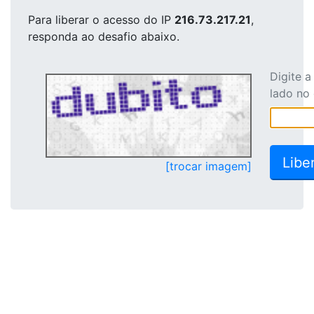
Para liberar o acesso
do IP
216.73.217.21
,
responda ao desafio abaixo.
Digite 
lado no
[trocar imagem]