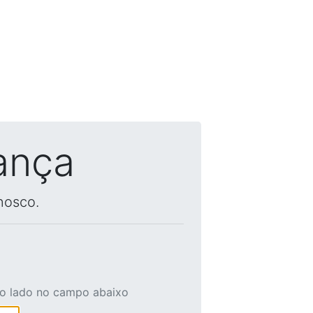
ança
nosco.
ao lado no campo abaixo