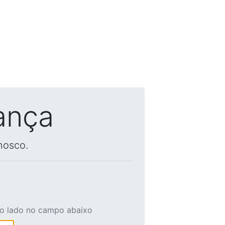
ança
nosco.
ao lado no campo abaixo