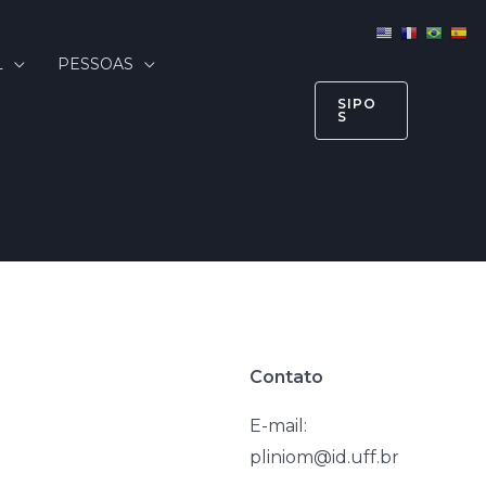
L
PESSOAS
SIPO
S
Contato
E-mail:
pliniom@id.uff.br