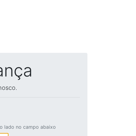
ança
nosco.
ao lado no campo abaixo