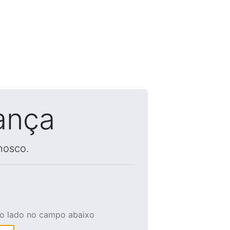
ança
nosco.
ao lado no campo abaixo