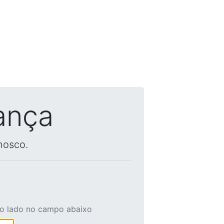
ança
nosco.
ao lado no campo abaixo