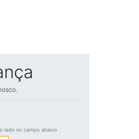
ança
nosco.
ao lado no campo abaixo