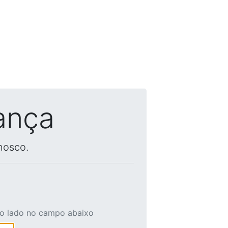
ança
nosco.
ao lado no campo abaixo