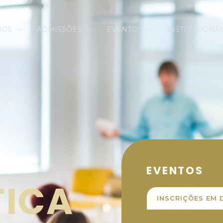
NÓS
ADMISSÕES
EVENTOS
INSTITUCIONA
O
M
EVENTOS
ICA
INSCRIÇÕES EM 