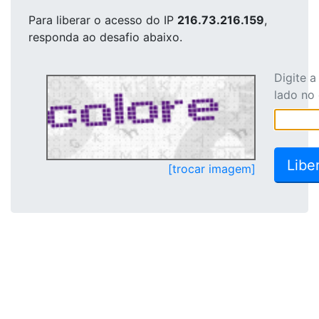
Para liberar o acesso
do IP
216.73.216.159
,
responda ao desafio abaixo.
Digite 
lado no
[trocar imagem]